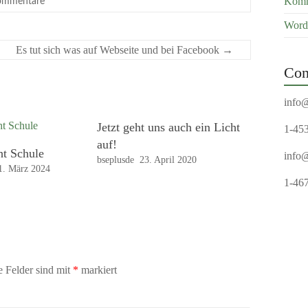
Komm
ommentare
Word
Es tut sich was auf Webseite und bei Facebook
→
Con
info
Jetzt geht uns auch ein Licht
1-45
auf!
ht Schule
info
bseplusde
23. April 2020
1. März 2024
1-46
e Felder sind mit
*
markiert