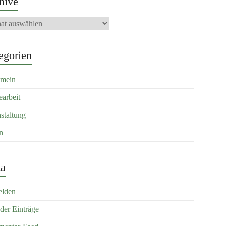
hive
egorien
emein
earbeit
staltung
n
a
lden
der Einträge