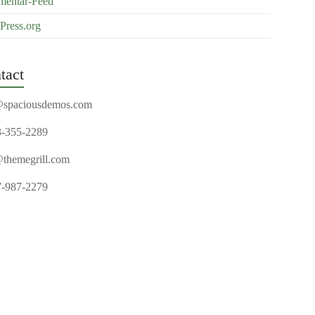
entar-Feed
Press.org
tact
@spaciousdemos.com
3-355-2289
@themegrill.com
7-987-2279