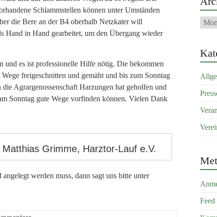
Arc
 vorhandene Schlammstellen können unter Umständen
über die Bere an der B4 oberhalb Netzkater will
lls Hand in Hand gearbeitet, um den Übergang wieder
Kat
en und es ist professionelle Hilfe nötig. Die bekommen
Wege freigeschnitten und gemäht und bis zum Sonntag
Allg
 die Agrargenossenschaft Harzungen hat geholfen und
Press
 am Sonntag gute Wege vorfinden können. Vielen Dank
Veran
Verei
 Matthias Grimme, Harztor-Lauf e.V.
Met
d angelegt werden muss, dann sagt uns bitte unter
Anme
Feed 